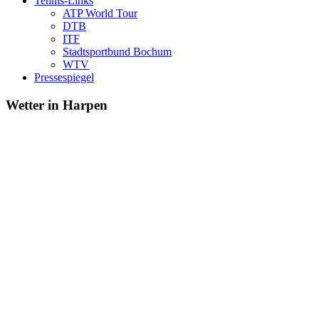
Tennis-Links
ATP World Tour
DTB
ITF
Stadtsportbund Bochum
WTV
Pressespiegel
Wetter in Harpen