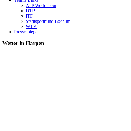
Tennis-Links
ATP World Tour
DTB
ITF
Stadtsportbund Bochum
WTV
Pressespiegel
Wetter in Harpen